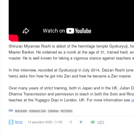
Shinzan Miyamae Roshi is abbot of the hermitage temple Gyokuryuji, f
Master Bankei. He ordained as a monk at the age of 31, trained hard, an
master. He is well known for taking a vigorous stance against teachers w
In this interview, recorded at Gyokuryuji in July 2014, Daizan Roshi (o
heirs) asks him how he got into Zen and how he became a Zen master.
Over many years of strict training, both in Japan and in the UK, Julian 
Dharma Transmission and permission to teach in both the Soto and Rinz
teaches at the Yugagyo Dojo in London, UK. For more information see
w
магазин
,
новшества
,
товары
,
интерес
terne
13 декабря 2020, 11:02
1471