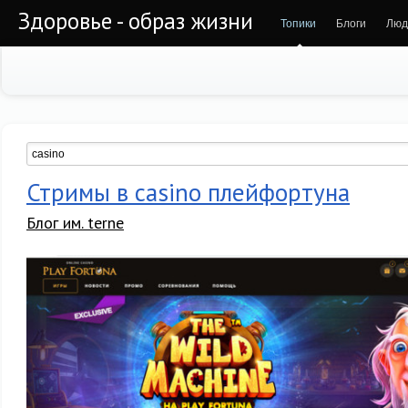
Здоровье - образ жизни
Топики
Блоги
Люд
Стримы в casino плейфортуна
Блог им. terne