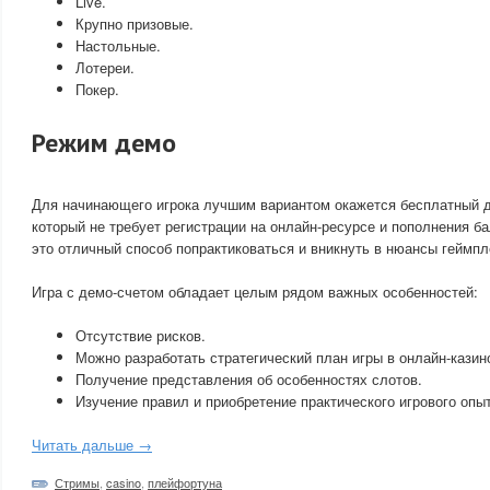
Live.
Крупно призовые.
Настольные.
Лотереи.
Покер.
Режим демо
Для начинающего игрока лучшим вариантом окажется бесплатный 
который не требует регистрации на онлайн-ресурсе и пополнения б
это отличный способ попрактиковаться и вникнуть в нюансы геймпл
Игра с демо-счетом обладает целым рядом важных особенностей:
Отсутствие рисков.
Можно разработать стратегический план игры в онлайн-кази
Получение представления об особенностях слотов.
Изучение правил и приобретение практического игрового опыт
Читать дальше →
Стримы
,
casino
,
плейфортуна