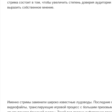
стрима состоит в том, чтобы увеличить степень доверия аудитории 
выразить собственное мнение.
Именно стримы заменили широко известные лудоводы. Последние 
видеофайлы, транслирующие игровой процесс с большим призовым
отыгрыванием бонусной суммы. Такой вид подачи информации такж