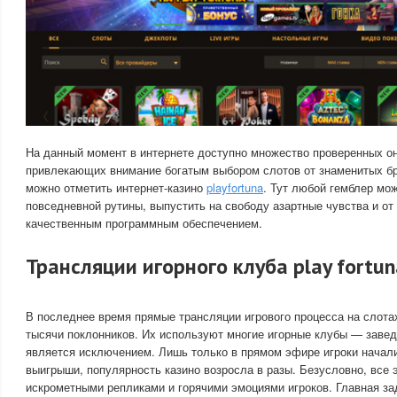
На данный момент в интернете доступно множество проверенных о
привлекающих внимание богатым выбором слотов от знаменитых бр
можно отметить интернет-казино
playfortuna
. Тут любой гемблер мо
повседневной рутины, выпустить на свободу азартные чувства и от
качественным программным обеспечением.
Трансляции игорного клуба play fortun
В последнее время прямые трансляции игрового процесса на слота
тысячи поклонников. Их используют многие игорные клубы — заведе
является исключением. Лишь только в прямом эфире игроки начал
выигрыши, популярность казино возросла в разы. Безусловно, все 
искрометными репликами и горячими эмоциями игроков. Главная з