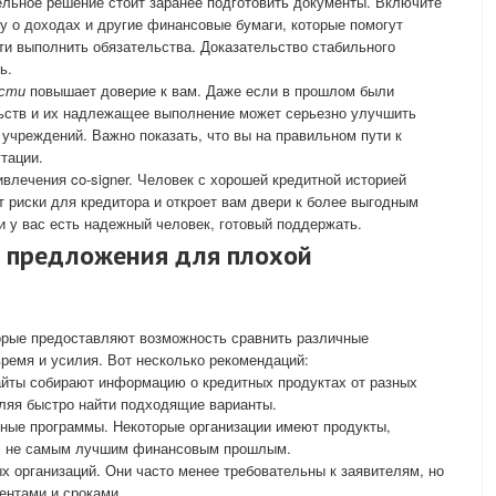
льное решение стоит заранее подготовить документы. Включите
ку о доходах и другие финансовые бумаги, которые помогут
ти выполнить обязательства. Доказательство стабильного
ь.
ости
повышает доверие к вам. Даже если в прошлом были
льств и их надлежащее выполнение может серьезно улучшить
учреждений. Важно показать, что вы на правильном пути к
тации.
ивлечения co-signer. Человек с хорошей кредитной историей
т риски для кредитора и откроет вам двери к более выгодным
и у вас есть надежный человек, готовый поддержать.
е предложения для плохой
торые предоставляют возможность сравнить различные
ремя и усилия. Вот несколько рекомендаций:
айты собирают информацию о кредитных продуктах от разных
ляя быстро найти подходящие варианты.
ные программы. Некоторые организации имеют продукты,
 с не самым лучшим финансовым прошлым.
 организаций. Они часто менее требовательны к заявителям, но
ентами и сроками.