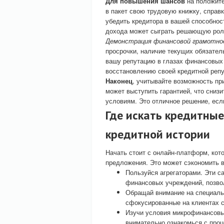
Для повышения шансов
на положите
в пакет свою трудовую книжку, справ
убедить кредитора в вашей способнос
дохода может сыграть решающую рол
Демонстрация финансовой грамотн
просрочки, наличие текущих обязате
вашу репутацию в глазах финансовых 
восстановлению своей кредитной репу
Наконец
, учитывайте возможность пр
может выступить гарантией, что снизи
условиям. Это отличное решение, есл
Где искать кредитны
кредитной истории
Начать стоит с онлайн-платформ, ко
предложения. Это может сэкономить в
Пользуйся агрегаторами. Эти с
финансовых учреждений, позво
Обращай внимание на специаль
сфокусированные на клиентах
Изучи условия микрофинансовых
внимательно ознакомься с проц