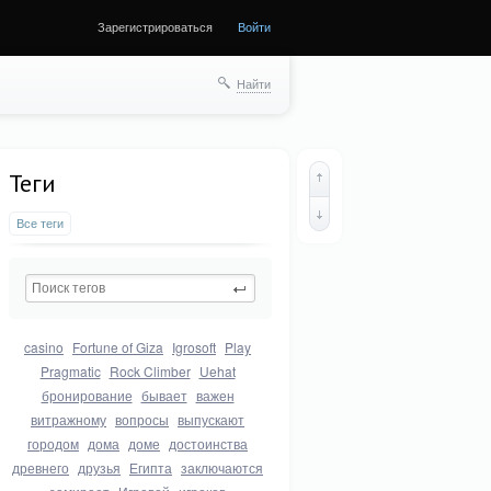
Зарегистрироваться
Войти
Найти
Теги
Все теги
casino
Fortune of Giza
Igrosoft
Play
Pragmatic
Rock Climber
Uehat
бронирование
бывает
важен
витражному
вопросы
выпускают
городом
дома
доме
достоинства
древнего
друзья
Египта
заключаются