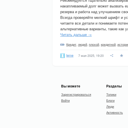
Рекомендуется тщательно анализирова
накапливаемый долг может вызвать е
резерва и работа над улучшением сво
Всегда проверяйте мелкий шрифт и ус
читаете все детали и понимаете поте
альтернативные варианты, такие как 
Читать дальше →
Кредит
,
людей
,
плохой
,
кредитной
,
истори
terne
7 мая 2025, 19:20
Вы можете
Разделы
Зарегистрироваться
Топики
Войти
Блоги
Люди
Активность