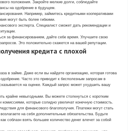
ового положения. Закройте мелкие долги, соблюдайте
шансы на одобрение в будущем.
ансирования. Например, займитесь кредитными кооперативами
вия могут быть более гибкими.
нансового эксперта. Специалист сможет дать рекомендации и
ситуации.
ься за финансированием, дайте себе время. Улучшите свою
запросов. Это положительно скажется на вашей репутации.
получения кредита с плохой
за в займе. Даже если вы найдете организацию, которая готова
т одобрение. Часто это приводит к бесполезным запросам в
 сказывается на оценке. Каждый запрос может ухудшить вашу
ыть крайне невыгодными. Вы можете столкнуться с коротким
и комиссиями, которые солидно увеличат конечную стоимость.
ледствия для финансового благополучия. Платежи могут стать
возлагаете на себя дополнительные обязательства. Будьте
как соблазн взять большее количество денег влечет за собой