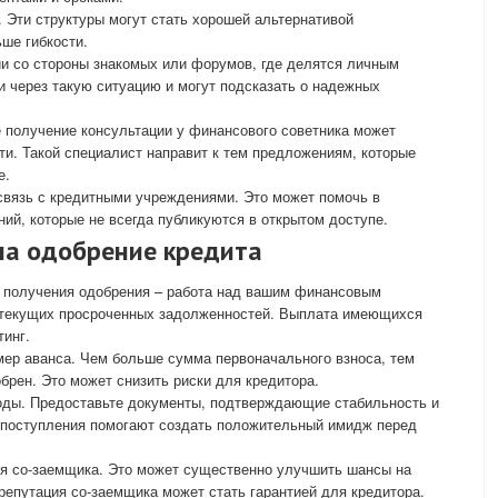
. Эти структуры могут стать хорошей альтернативой
ше гибкости.
ии со стороны знакомых или форумов, где делятся личным
 через такую ситуацию и могут подсказать о надежных
 получение консультации у финансового советника может
и. Такой специалист направит к тем предложениям, которые
е.
связь с кредитными учреждениями. Это может помочь в
й, которые не всегда публикуются в открытом доступе.
на одобрение кредита
 получения одобрения – работа над вашим финансовым
ет текущих просроченных задолженностей. Выплата имеющихся
инг.
ер аванса. Чем больше сумма первоначального взноса, тем
брен. Это может снизить риски для кредитора.
ходы. Предоставьте документы, подтверждающие стабильность и
 поступления помогают создать положительный имидж перед
я со-заемщика. Это может существенно улучшить шансы на
епутация со-заемщика может стать гарантией для кредитора.