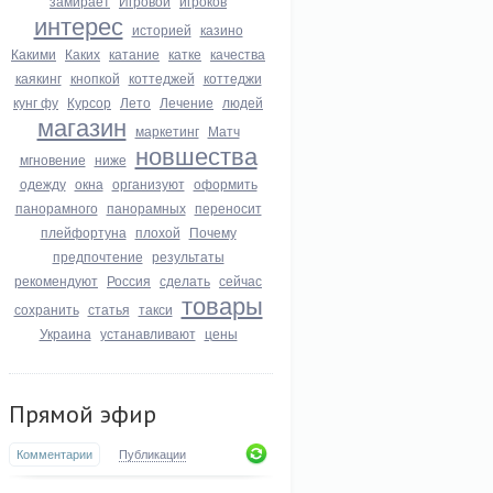
замирает
Игровой
игроков
интерес
историей
казино
Какими
Каких
катание
катке
качества
каякинг
кнопкой
коттеджей
коттеджи
кунг фу
Курсор
Лето
Лечение
людей
магазин
маркетинг
Матч
новшества
мгновение
ниже
одежду
окна
организуют
оформить
панорамного
панорамных
переносит
плейфортуна
плохой
Почему
предпочтение
результаты
рекомендуют
Россия
сделать
сейчас
товары
сохранить
статья
такси
Украина
устанавливают
цены
Прямой эфир
Комментарии
Публикации