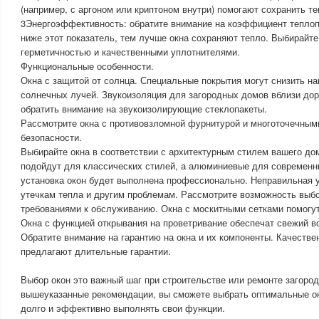
(например, с аргоном или криптоном внутри) помогают сохранить те
3Энергоэффективность: обратите внимание на коэффициент теплопе
ниже этот показатель, тем лучше окна сохраняют тепло. Выбирайте
герметичностью и качественными уплотнителями.
Функциональные особенности.
Окна с защитой от солнца. Специальные покрытия могут снизить н
солнечных лучей. Звукоизоляция для загородных домов вблизи дор
обратить внимание на звукоизолирующие стеклопакеты.
Рассмотрите окна с противовзломной фурнитурой и многоточечны
безопасности.
Выбирайте окна в соответствии с архитектурным стилем вашего д
подойдут для классических стилей, а алюминиевые для современны
установка окон будет выполнена профессионально. Неправильная у
утечкам тепла и другим проблемам. Рассмотрите возможность выб
требованиями к обслуживанию. Окна с москитными сетками помогут
Окна с функцией открывания на проветривание обеспечат свежий во
Обратите внимание на гарантию на окна и их компоненты. Качеств
предлагают длительные гарантии.
Выбор окон это важный шаг при строительстве или ремонте загоро
вышеуказанные рекомендации, вы сможете выбрать оптимальные ок
долго и эффективно выполнять свои функции.