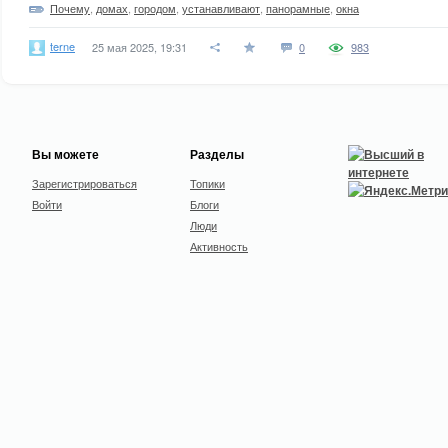
Почему
,
домах
,
городом
,
устанавливают
,
панорамные
,
окна
terne
25 мая 2025, 19:31
0
983
Вы можете
Разделы
Зарегистрироваться
Топики
Войти
Блоги
Люди
Активность