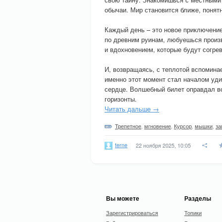
обычаи. Мир становится ближе, понятн
Каждый день – это новое приключение
по древним руинам, любуешься произ
и вдохновением, которые будут согре
И, возвращаясь, с теплотой вспомина
именно этот момент стал началом уди
сердце. Волшебный билет оправдал в
горизонты.
Читать дальше →
Трепетное
,
мгновение
,
Курсор
,
мышки
,
за
terne
22 ноября 2025, 10:05
Вы можете
Разделы
Зарегистрироваться
Топики