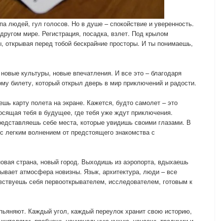
лпа людей, гул голосов. Но в душе – спокойствие и уверенность.
в другом мире. Регистрация, посадка, взлет. Под крылом
, открывая перед тобой бескрайние просторы. И ты понимаешь,
новые культуры, новые впечатления. И все это – благодаря
му билету, который открыл дверь в мир приключений и радости.
шь карту полета на экране. Кажется, будто самолет – это
сящая тебя в будущее, где тебя уже ждут приключения.
едставляешь себе места, которые увидишь своими глазами. В
с легким волнением от предстоящего знакомства с
 новая страна, новый город. Выходишь из аэропорта, вдыхаешь
тывает атмосфера новизны. Язык, архитектура, люди – все
вствуешь себя первооткрывателем, исследователем, готовым к
пьяняют. Каждый угол, каждый переулок хранит свою историю,
 жителями, пробуешь национальную кухню, узнаешь традиции и