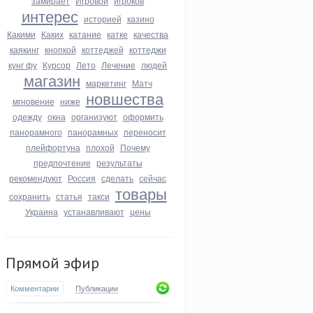
замирает
Игровой
игроков
интерес
историей
казино
Какими
Каких
катание
катке
качества
каякинг
кнопкой
коттеджей
коттеджи
кунг фу
Курсор
Лето
Лечение
людей
магазин
маркетинг
Матч
новшества
мгновение
ниже
одежду
окна
организуют
оформить
панорамного
панорамных
переносит
плейфортуна
плохой
Почему
предпочтение
результаты
рекомендуют
Россия
сделать
сейчас
товары
сохранить
статья
такси
Украина
устанавливают
цены
Прямой эфир
Комментарии
Публикации