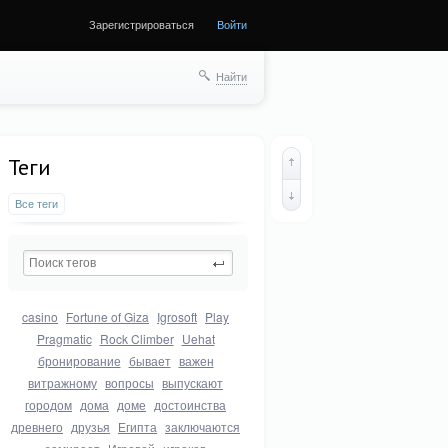
Зарегистрироваться
Войти
Найти
Теги
Все теги
casino
Fortune of Giza
Igrosoft
Play
Pragmatic
Rock Climber
Uehat
бронирование
бывает
важен
витражному
вопросы
выпускают
городом
дома
доме
достоинства
древнего
друзья
Египта
заключаются