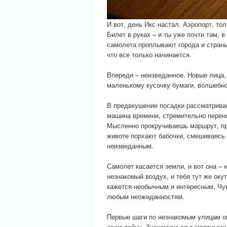
И вот, день Икс настал. Аэропорт, то
Билет в руках – и ты уже почти там, 
самолета проплывают города и страны
что все только начинается.
Впереди – неизведанное. Новые лица, 
маленькому кусочку бумаги, волшебно
В предвкушении посадки рассматривае
машина времени, стремительно перено
Мысленно прокручиваешь маршрут, пр
животе порхают бабочки, смешиваясь 
неизведанным.
Самолет касается земли, и вот она –
незнакомый воздух, и тебя тут же оку
кажется необычным и интересным. Чу
любым неожиданностям.
Первые шаги по незнакомым улицам о
свою тайну. Знакомишься с местными