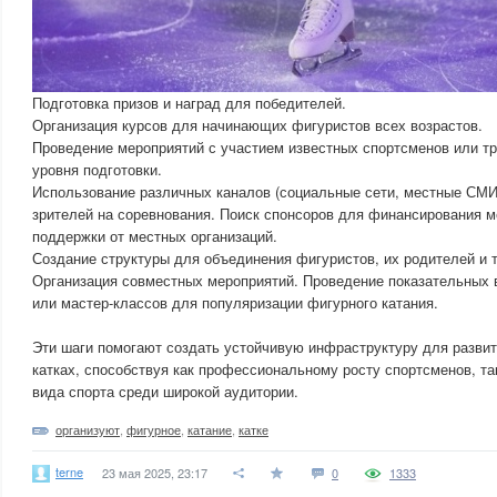
Подготовка призов и наград для победителей.
Организация курсов для начинающих фигуристов всех возрастов.
Проведение мероприятий с участием известных спортсменов или т
уровня подготовки.
Использование различных каналов (социальные сети, местные СМИ
зрителей на соревнования. Поиск спонсоров для финансирования м
поддержки от местных организаций.
Создание структуры для объединения фигуристов, их родителей и 
Организация совместных мероприятий. Проведение показательных
или мастер-классов для популяризации фигурного катания.
Эти шаги помогают создать устойчивую инфраструктуру для развит
катках, способствуя как профессиональному росту спортсменов, та
вида спорта среди широкой аудитории.
организуют
,
фигурное
,
катание
,
катке
terne
23 мая 2025, 23:17
0
1333