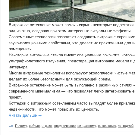
Витражное остекление может помочь скрыть некоторые недостатки 
вид из окна, создавая при этом интересные визуальные эффекты.
Современные технологии позволяют создавать витражи с хорошими
звукоизоляционными свойствами, что делает их практичными для 
помещениях.
Некоторые витражные стекла имеют специальные покрытия, котор
ультрафиолетового излучения, предотвращая выгорание мебели и 
интерьера.
Многие витражные технологии используют экологически чистые ма
делает их более безопасными для окружающей среды.
Витражное остекление может быть выполнено в различных стилях 
современного минимализма — что позволяет легко интегрировать е
проект.
Коттеджи с витражным остеклением часто выглядят более привлек
недвижимости, что может повысить их ценность.
Читать дальше →
Почему
,
сейчас
,
отдают
,
предпочтение
,
витражному
,
остеклению
,
коттеджей