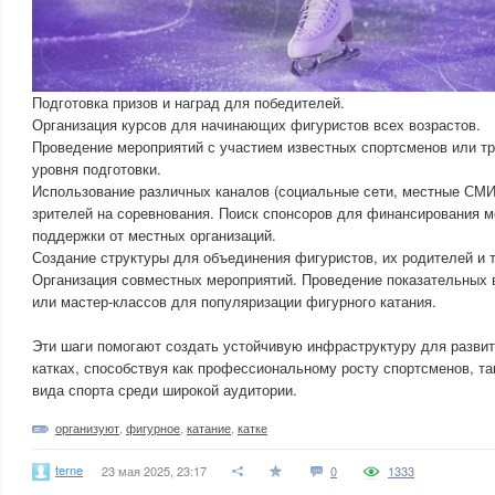
Подготовка призов и наград для победителей.
Организация курсов для начинающих фигуристов всех возрастов.
Проведение мероприятий с участием известных спортсменов или т
уровня подготовки.
Использование различных каналов (социальные сети, местные СМИ
зрителей на соревнования. Поиск спонсоров для финансирования м
поддержки от местных организаций.
Создание структуры для объединения фигуристов, их родителей и 
Организация совместных мероприятий. Проведение показательных
или мастер-классов для популяризации фигурного катания.
Эти шаги помогают создать устойчивую инфраструктуру для развит
катках, способствуя как профессиональному росту спортсменов, та
вида спорта среди широкой аудитории.
организуют
,
фигурное
,
катание
,
катке
terne
23 мая 2025, 23:17
0
1333