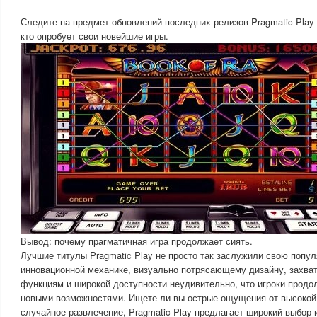
Следите на предмет обновлений последних релизов Pragmatic Play 
кто опробует свои новейшие игры.
Вывод: почему прагматичная игра продолжает сиять.
Лучшие титулы Pragmatic Play не просто так заслужили свою попу
инновационной механике, визуально потрясающему дизайну, захв
функциям и широкой доступности неудивительно, что игроки прод
новыми возможностями. Ищете ли вы острые ощущения от высокой
случайное развлечение, Pragmatic Play предлагает широкий выбор 