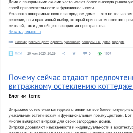
Дома с панорамными окнами часто имеют более высокую рыночную
своей привлекательности и функциональности.
Установка панорамных окон в загородном доме — это не только эст
решение, но и практичный выбор, который приносит множество пре
жителей, так и для общего восприятия пространства.
Читать дальше →
Почему
,
рекомендуют
,
сделать
,
установку
,
панорамных
,
доме
,
городом
terne
29 мая 2025, 20:29
0
1007
Почему сейчас отдают предпочтен
витражному остеклению коттедже
Блог им. terne
Витражное остекление коттеджей становится все более популярны
уникальным эстетическим и функциональным преимуществам. Вот 
многие выбирают витражи для своих загородных домов.
Витражи добавляют изысканности и индивидуальности в архитектур
могут быть выполнены в различных стилях и цветах, что позволяет