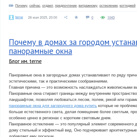
Почему
,
сейчас
,
отдают
,
предпочтение
,
витражному
,
остеклению
,
коттеджей
terne
26 мая 2025, 20:00
0
1043
Почему в домах за городом устан
панорамные окна
Блог им. terne
Панорамные окна в загородных домах устанавливают по ряду причи
эстетическими, так и практическими соображениями.
Главная причина — это возможность наслаждаться живописными в
Панорамные окна стирают границы между внутренним пространств
ландшафтом, позволяя любоваться лесом, полем, рекой или горами
панорамные окна для загородного дома купить
которые не проблема
больше естественного света, делая помещение более светлым, пр
особенно ценно в регионах с коротким световым днем.
Панорамное остекление — это популярный элемент современного д
дому стильный и эффектный вид. Оно подчеркивает архитектурные
добавляет ему роскоши.