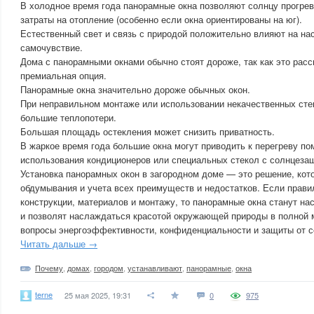
В холодное время года панорамные окна позволяют солнцу прогре
затраты на отопление (особенно если окна ориентированы на юг).
Естественный свет и связь с природой положительно влияют на на
самочувствие.
Дома с панорамными окнами обычно стоят дороже, так как это расс
премиальная опция.
Панорамные окна значительно дороже обычных окон.
При неправильном монтаже или использовании некачественных сте
большие теплопотери.
Большая площадь остекления может снизить приватность.
В жаркое время года большие окна могут приводить к перегреву по
использования кондиционеров или специальных стекол с солнцеза
Установка панорамных окон в загородном доме — это решение, кот
обдумывания и учета всех преимуществ и недостатков. Если прави
конструкции, материалов и монтажу, то панорамные окна станут н
и позволят наслаждаться красотой окружающей природы в полной 
вопросы энергоэффективности, конфиденциальности и защиты от с
Читать дальше →
Почему
,
домах
,
городом
,
устанавливают
,
панорамные
,
окна
terne
25 мая 2025, 19:31
0
975