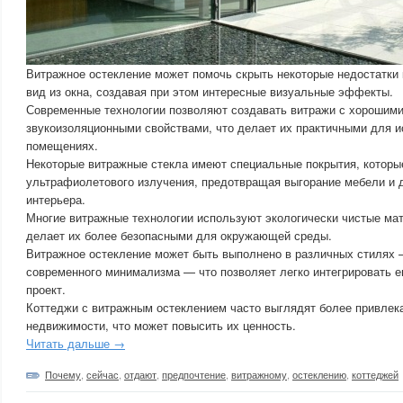
Витражное остекление может помочь скрыть некоторые недостатки 
вид из окна, создавая при этом интересные визуальные эффекты.
Современные технологии позволяют создавать витражи с хорошими
звукоизоляционными свойствами, что делает их практичными для 
помещениях.
Некоторые витражные стекла имеют специальные покрытия, котор
ультрафиолетового излучения, предотвращая выгорание мебели и 
интерьера.
Многие витражные технологии используют экологически чистые ма
делает их более безопасными для окружающей среды.
Витражное остекление может быть выполнено в различных стилях 
современного минимализма — что позволяет легко интегрировать е
проект.
Коттеджи с витражным остеклением часто выглядят более привлек
недвижимости, что может повысить их ценность.
Читать дальше →
Почему
,
сейчас
,
отдают
,
предпочтение
,
витражному
,
остеклению
,
коттеджей