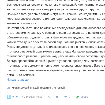
бесполезным запросам в несколько учреждений, что негативно ска
запрос может ухудшить вашу репутацию в глазах других кругов.
Помимо этого, условия займа могут быть крайне невыгодными. Вы 
коротким сроком возврата или дополнительными комиссиями, кото
конечную стоимость.
Не стоит забывать про возможные последствия для финансового б
стать обременительными, особенно если вы возлагаете на себя до
обязательства. Будьте готовы к финансовым трудностям, так как с
количество денег влечет за собой еще больше рисков и сложностей
Рекомендуется тщательно анализировать свою способность погашат
что накапливаемый долг может вызвать еще большее затруднение 
финансового резерва и работа над улучшением своей репутации до
Всегда проверяйте мелкий шрифт и условия, прежде чем соглашать
что читаете все детали и понимаете потенциальные угрозы. Важно 
рассмотрите альтернативные варианты, такие как улучшение своей
помощь от близких.
Читать дальше →
Кредит
,
людей
,
плохой
,
кредитной
,
историей
terne
7 мая 2025, 19:20
0
35666