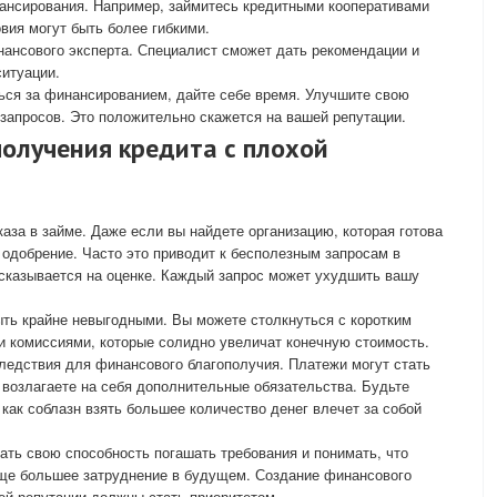
ансирования. Например, займитесь кредитными кооперативами
вия могут быть более гибкими.
нансового эксперта. Специалист сможет дать рекомендации и
ситуации.
ься за финансированием, дайте себе время. Улучшите свою
запросов. Это положительно скажется на вашей репутации.
получения кредита с плохой
за в займе. Даже если вы найдете организацию, которая готова
т одобрение. Часто это приводит к бесполезным запросам в
 сказывается на оценке. Каждый запрос может ухудшить вашу
ыть крайне невыгодными. Вы можете столкнуться с коротким
и комиссиями, которые солидно увеличат конечную стоимость.
ледствия для финансового благополучия. Платежи могут стать
возлагаете на себя дополнительные обязательства. Будьте
как соблазн взять большее количество денег влечет за собой
ть свою способность погашать требования и понимать, что
ще большее затруднение в будущем. Создание финансового
ей репутации должны стать приоритетом.