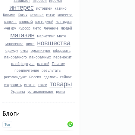
замирает
Игровой
игроков
интерес
историей
казино
Какими
Каких
катание
катке
качества
каякинг
кнопкой
коттеджей
коттеджи
кунг фу
Курсор
Лето
Лечение
людей
магазин
маркетинг
Матч
новшества
мгновение
ниже
одежду
окна
организуют
оформить
панорамного
панорамных
переносит
плейфортуна
плохой
Почему
предпочтение
результаты
рекомендуют
Россия
сделать
сейчас
товары
сохранить
статья
такси
Украина
устанавливают
цены
Блоги
Топ