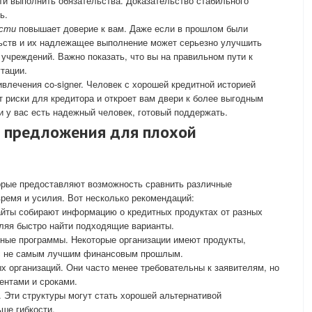
ти выполнить обязательства. Доказательство стабильного
ь.
ости
повышает доверие к вам. Даже если в прошлом были
льств и их надлежащее выполнение может серьезно улучшить
учреждений. Важно показать, что вы на правильном пути к
тации.
ивлечения co-signer. Человек с хорошей кредитной историей
т риски для кредитора и откроет вам двери к более выгодным
и у вас есть надежный человек, готовый поддержать.
е предложения для плохой
торые предоставляют возможность сравнить различные
ремя и усилия. Вот несколько рекомендаций:
айты собирают информацию о кредитных продуктах от разных
ляя быстро найти подходящие варианты.
ные программы. Некоторые организации имеют продукты,
 с не самым лучшим финансовым прошлым.
 организаций. Они часто менее требовательны к заявителям, но
ентами и сроками.
. Эти структуры могут стать хорошей альтернативой
ше гибкости.