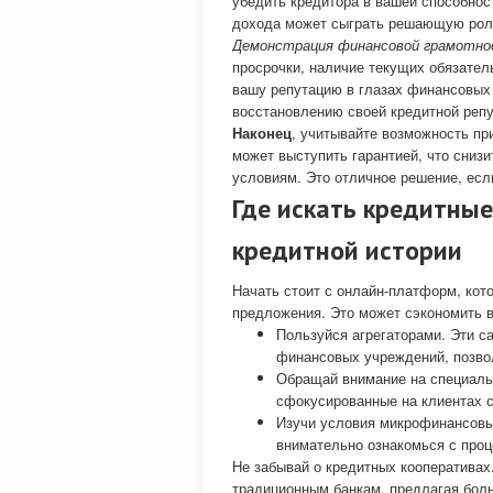
убедить кредитора в вашей способнос
дохода может сыграть решающую рол
Демонстрация финансовой грамотн
просрочки, наличие текущих обязате
вашу репутацию в глазах финансовых 
восстановлению своей кредитной репу
Наконец
, учитывайте возможность пр
может выступить гарантией, что снизи
условиям. Это отличное решение, есл
Где искать кредитны
кредитной истории
Начать стоит с онлайн-платформ, ко
предложения. Это может сэкономить в
Пользуйся агрегаторами. Эти с
финансовых учреждений, позво
Обращай внимание на специаль
сфокусированные на клиентах
Изучи условия микрофинансовых
внимательно ознакомься с проц
Не забывай о кредитных кооперативах
традиционным банкам, предлагая боль