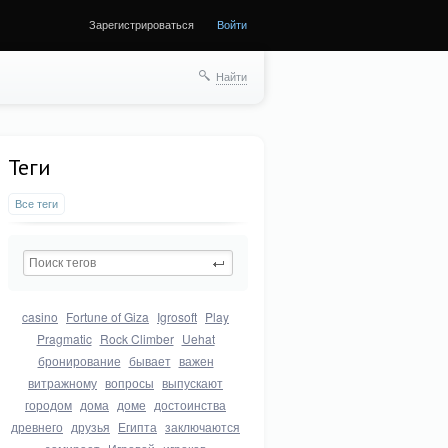
Зарегистрироваться
Войти
Найти
Теги
Все теги
casino
Fortune of Giza
Igrosoft
Play
Pragmatic
Rock Climber
Uehat
бронирование
бывает
важен
витражному
вопросы
выпускают
городом
дома
доме
достоинства
древнего
друзья
Египта
заключаются