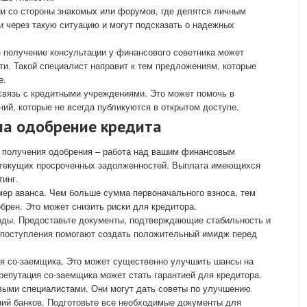
ии со стороны знакомых или форумов, где делятся личным
 через такую ситуацию и могут подсказать о надежных
 получение консультации у финансового советника может
и. Такой специалист направит к тем предложениям, которые
е.
связь с кредитными учреждениями. Это может помочь в
й, которые не всегда публикуются в открытом доступе.
на одобрение кредита
 получения одобрения – работа над вашим финансовым
ет текущих просроченных задолженностей. Выплата имеющихся
инг.
ер аванса. Чем больше сумма первоначального взноса, тем
брен. Это может снизить риски для кредитора.
ходы. Предоставьте документы, подтверждающие стабильность и
 поступления помогают создать положительный имидж перед
я со-заемщика. Это может существенно улучшить шансы на
епутация со-заемщика может стать гарантией для кредитора.
овыми специалистами. Они могут дать советы по улучшению
ий банков. Подготовьте все необходимые документы для