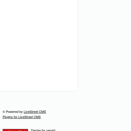
© Powered by
LiveStreet CMS
Plugins for LiveStreet CMS
Design by
xeoart